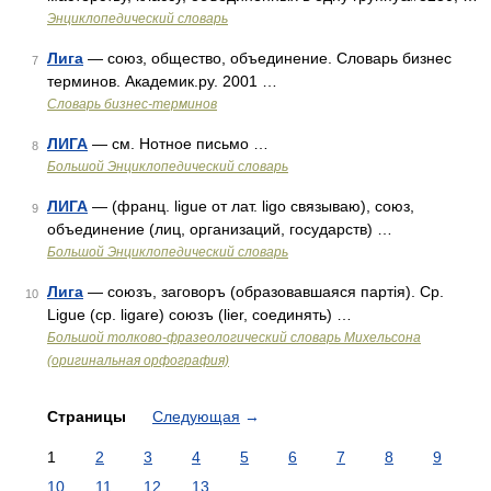
Энциклопедический словарь
Лига
— союз, общество, объединение. Словарь бизнес
7
терминов. Академик.ру. 2001 …
Словарь бизнес-терминов
ЛИГА
— см. Нотное письмо …
8
Большой Энциклопедический словарь
ЛИГА
— (франц. ligue от лат. ligo связываю), союз,
9
объединение (лиц, организаций, государств) …
Большой Энциклопедический словарь
Лига
— союзъ, заговоръ (образовавшаяся партія). Ср.
10
Ligue (ср. ligare) союзъ (lier, соединять) …
Большой толково-фразеологический словарь Михельсона
(оригинальная орфография)
Страницы
Следующая
→
1
2
3
4
5
6
7
8
9
10
11
12
13