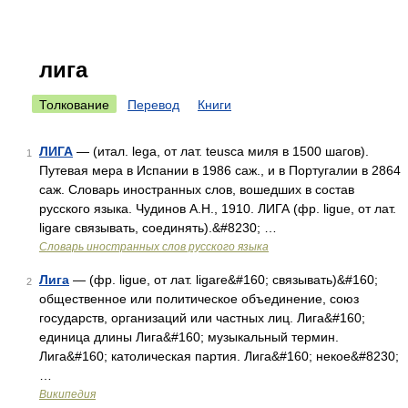
лига
Толкование
Перевод
Книги
ЛИГА
— (итал. lega, от лат. teusca миля в 1500 шагов).
1
Путевая мера в Испании в 1986 саж., и в Португалии в 2864
саж. Словарь иностранных слов, вошедших в состав
русского языка. Чудинов А.Н., 1910. ЛИГА (фр. ligue, от лат.
ligare связывать, соединять).&#8230; …
Словарь иностранных слов русского языка
Лига
— (фр. ligue, от лат. ligare&#160; связывать)&#160;
2
общественное или политическое объединение, союз
государств, организаций или частных лиц. Лига&#160;
единица длины Лига&#160; музыкальный термин.
Лига&#160; католическая партия. Лига&#160; некое&#8230;
…
Википедия