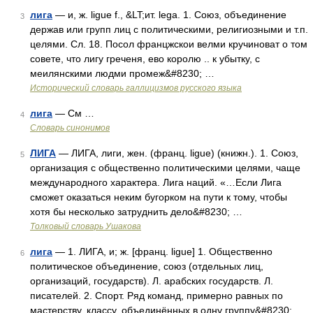
лига
— и, ж. ligue f., &LT;ит. lega. 1. Союз, объединение
3
держав или групп лиц с политическими, религиозными и т.п.
целями. Сл. 18. Посол францжскои велми кручиноват о том
совете, что лигу греченя, ево королю .. к убытку, с
меилянскими людми промеж&#8230; …
Исторический словарь галлицизмов русского языка
лига
— См …
4
Словарь синонимов
ЛИГА
— ЛИГА, лиги, жен. (франц. ligue) (книжн.). 1. Союз,
5
организация с общественно политическими целями, чаще
международного характера. Лига наций. «…Если Лига
сможет оказаться неким бугорком на пути к тому, чтобы
хотя бы несколько затруднить дело&#8230; …
Толковый словарь Ушакова
лига
— 1. ЛИГА, и; ж. [франц. ligue] 1. Общественно
6
политическое объединение, союз (отдельных лиц,
организаций, государств). Л. арабских государств. Л.
писателей. 2. Спорт. Ряд команд, примерно равных по
мастерству, классу, объединённых в одну группу&#8230; …